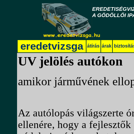
eredetvizsga
átírás
árak
biztosítá
UV jelölés autókon
amikor járművének ellopá
Az autólopás világszerte ó
ellenére, hogy a fejlesztő