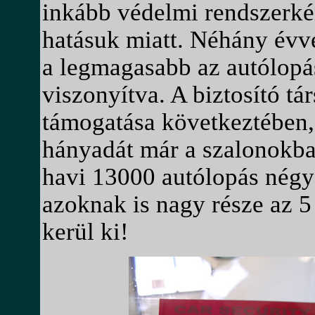
inkább védelmi rendszerkén
hatásuk miatt. Néhány évve
a legmagasabb az autólopá
viszonyítva. A biztosító t
támogatása következtében, 
hányadát már a szalonokba
havi 13000 autólopás négy 
azoknak is nagy része az 5
kerül ki!