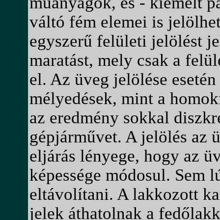
műanyagok, és - kiemelt pa
váltó fém elemei is jelölh
egyszerű felületi jelölést 
maratást, mely csak a felül
el. Az üveg jelölése esetén
mélyedések, mint a homokf
az eredmény sokkal diszkré
gépjárművet. A jelölés az 
eljárás lényege, hogy az üv
képessége módosul. Sem lú
eltávolítani. A lakkozott 
jelek áthatolnak a fedőlakk