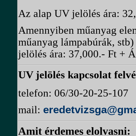
Az alap UV jelölés ára: 32,
Amennyiben műanyag eleme
műanyag lámpabúrák, stb) is
jelölés ára: 37,000.- Ft + Á
UV jelölés kapcsolat felvé
telefon: 06/30-20-25-107
mail:
eredetvizsga@gma
Amit érdemes elolvasni: