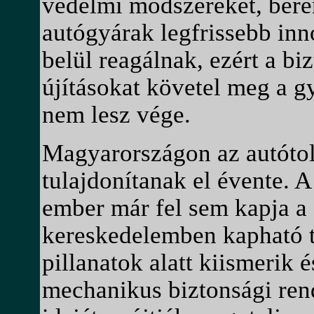
védelmi módszereket, beren
autógyárak legfrissebb in
belül reagálnak, ezért a b
újításokat követel meg a g
nem lesz vége.
Magyarországon az autóto
tulajdonítanak el évente. A
ember már fel sem kapja a 
kereskedelemben kapható t
pillanatok alatt kiismerik 
mechanikus biztonsági rend