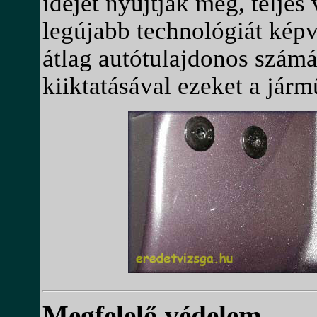
idejét nyújtják meg, teljes
legújabb technológiát kép
átlag autótulajdonos szám
kiiktatásával ezeket a járm
Megfelelő védelem