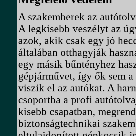
A szakemberek az autótolv
A legkisebb veszélyt az úg
azok, akik csak egy jó hecc
általában otthagyják haszn
egy másik bűntényhez hasz
gépjárművet, így ők sem a
viszik el az autókat. A har
csoportba a profi autótolva
kisebb csapatban, megrend
biztonságtechnikai szakem
eltulajdonított gépkocsik j