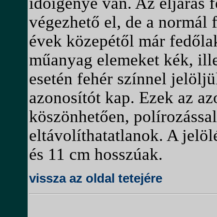
időigénye van. Az eljárás 
végezhető el, de a normál 
évek közepétől már fedőla
műanyag elemeket kék, ille
esetén fehér színnel jelölj
azonosítót kap. Ezek az az
köszönhetően, polírozássa
eltávolíthatatlanok. A je
és 11 cm hosszúak.
vissza az oldal tetejére