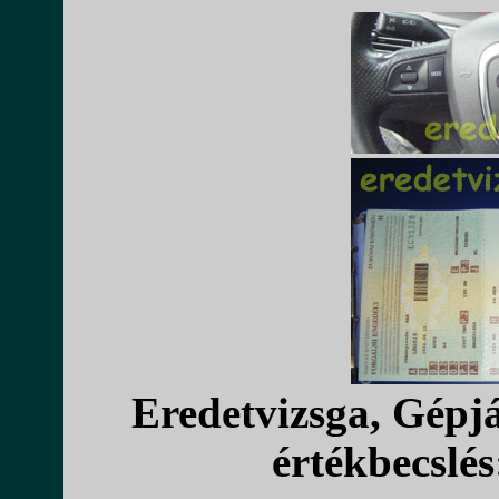
Eredetvizsga, Gépj
értékbecslés