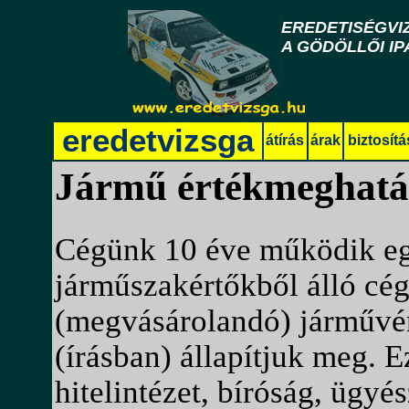
eredetvizsga
átírás
árak
biztosítá
Jármű értékmeghatár
Cégünk 10 éve működik eg
járműszakértőkből álló cé
(megvásárolandó) járművén
(írásban) állapítjuk meg. 
hitelintézet, bíróság, ügyé